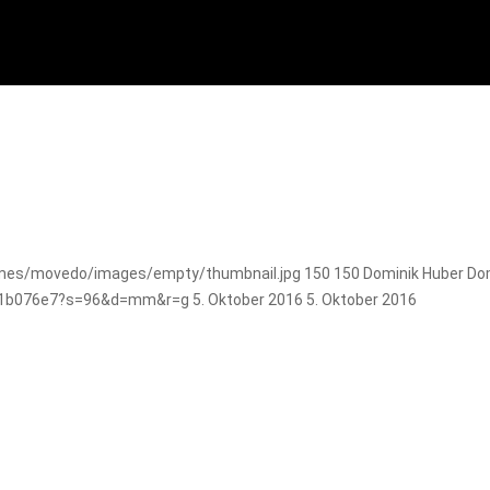
mes/movedo/images/empty/thumbnail.jpg
150
150
Dominik Huber
Do
e81b076e7?s=96&d=mm&r=g
5. Oktober 2016
5. Oktober 2016