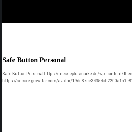
Safe Button Personal
Safe Button Personal
https://messeplusmarke.de/wp-content/the
https://secure.gravatar.com/avatar/19dd87ce34354ab2200a1b1
– Hi there I’m –
Jhon Martin